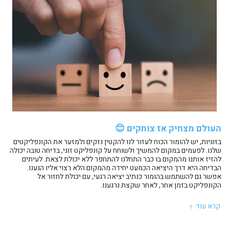
העולם מצחיק אז צוחקים 😊
בזוגיות, יש להומור הכוח לעזור לנו להקטין נזקים ולמזער את הקונפליקטים
שלנו. לפעמים במקום להמשיך ולשוחח על קונפליקט זוגי, בדיחה טובה יכולה
להזיז אותנו מהמקום בו כבר התחלנו להתחפר ללא יכולת לצאת. לעיתים
הבדיחה היא דרך היציאה הכמעט יחידה מהמקום הלא רצוי אליו הגענו.
אפשר גם להשתמש בהומור כנתיב יציאה רגעי, עם יכולת לחזור אל
הקונפליקט בזמן אחר, לאחר שקצת נרגענו.
קרא עוד