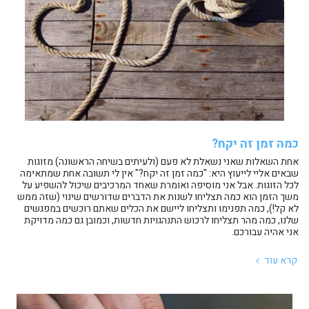
כמה זמן זה יקח?
אחת השאלות שאני נשאלת לא פעם (ולעיתים בשיחה הראשונה) מזוגות
שבאים אליי לייעוץ היא: "כמה זמן זה יקח?" אין לי תשובה אחת שמתאימה
לכל הזוגות. אבל אני מוסיפה ואומרת שאחד המרכיבים שיכול להשפיע על
משך הזמן הוא כמה תצליחו לשנות את הדברים שדורשים שינוי (שזה ממש
לא קל!), כמה תפנימו ותצליחו ליישם את הכלים שאתם רוכשים במפגשים
שלנו, כמה מהר תצליחו לרכוש התנהגויות חדשות, וכמובן גם כמה מדויקת
אני אהיה עבורכם.
קרא עוד