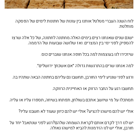
לוח השנה העברי מטלטל אותנו בין עונות של חתונות לימים של הפסקה
מוחלטת.
ישנם שנים שאנחנו רצים בימים האלה מחתונה לחתונה, של כל אלה שרצו
להספיק לפני ימי בין המצרים. ואז
שלושה שבועות של הדממה.
שיזכירו לנו בעוצמות למה בכל חופה אנחנו שוברים כוס.
למה אנחנו שרים בהתרגשות גדולה ״אם אשכחך ירושלים״.
ורגע לפני שנגיע לימי החורבן, תחשבו גם עליהם בחתונה הבאה שתהיו בה.
תחשבו רגע על החבר הרווק או האחיינית הרווקה.
תסתכלו על מי שיושב אתכם בשולחן, תפתחו בשיחה, תספרו עליו או עליה.
אולי יש להם מישהו להציע? אולי יש להם כיוון שעוד לא חשבנו עליו?
יש לנו דרך לקדם אותם לקראת השמחה שלהם?רגע לפני שנתאבל יחד על
חורבן, אולי יש לנו הזדמנות להביא למישהו גאולה.