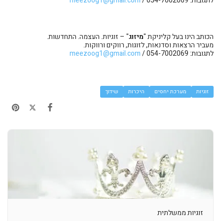
לתגובות: 054-7002069 /
meezoog1@gmail.com
הכותב הינו בעל קליניקת "
מיזוג
" – זוגיות. העצמה. התחדשות.
מעביר הרצאות וסדנאות, לזוגות, רווקים ורווקות.
לתגובות: 054-7002069 /
meezoog1@gmail.com
זוגיות
מערכת יחסים
היכרות
שידוך
זוגיות ממשלתית