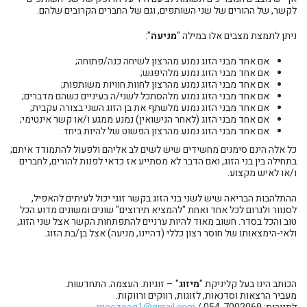
לקשר, של ההורים של שני השותפים, וגם של החברים הקרובים שלהם.
ניתן לתמצת מצבים אלו במילה "
מניעה
":
אם אחד מבני הזוג נמנע מהרצון לשיחה כנה/פתוחה;
אם אחד מבני הזוג נמנע מלהיפגש;
אם אחד מבני הזוג נמנע מהרצון לחוות חוויות משותפות;
אם אחד מבני הזוג נמנע מלהסתכל לשני/ה בעיניים כשהם מדברים;
אם אחד מבני הזוג נמנע מלשתף את בן הזוג השני בצורה עקבית;
אם אחד מבני הזוג (לאחר הנישואין) נמנע ממגע ו/או קשר אינטימי;
אם אחד מבני הזוג נמנע מהרצון הפשוט של להיות ביחד.
כל אלה הינם סימנים מחשידים שיש לשים לב אליהם ולפעול להתמודד איתם;
בתחילה בין בני הזוג, ואם הדבר לא מסתייע אז כדאי לפנות להורים, לחברים
ו/או לאיש מקצוע.
ההתלהבות הבריאה שיש לשני בני הזוג בקשר זוגי יכול לעיתים להאפיל,
לסנוור ולגרום לכל אחד ואחת "להמציא תירוצים" שונים ומשונים מדוע הכל
טוב והכל בסדר. חשוב מאוד להיות ערניים להתפתחות הקשר אצל שני הזוג,
ולאי-הימצאותו של חוסר רצון כללי (דהיינו, מניעה) אצל בן/בת הזוג.
הכותב הינו בעל קליניקת "
מיזוג
" – זוגיות. העצמה. התחדשות.
מעביר הרצאות וסדנאות, לזוגות, רווקים ורווקות.