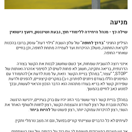
מניעה
שילה כץ - מנהל היחידה ללימודי חוץ, גבעת ושינגטון, ויועץ נישואין
הגיליון החגיגי "
בדרך לחופה
" של עלון השבת "גילוי דעת" עוסק ברובו בהכנות
לקראת החתונה, משלב ההיכרות ועד לעמידה מתחת לחופה, וכן בחיים
שאחרי החופה.
אינני רוצה להשבית שמחות, אך כשם שחשוב לבנות את הקשר בצורה
הדרגתית, בריאה ותקינה, חשוב לא פחות לשים לב לסימני אזהרה ואותות של
"STOP," "עצור," במהלך בניית הקשר. וזאת, על מנת לדעת א) להתמודד עם
הסימנים הללו בעודם ניתנים לפתרון; ו-ב) במקרים קיצוניים, להפנים ולדעת
שפירוק קשר לא בריא בעודו מתהווה הוא הדבר הנכון והראוי לעשות, ובכך
למנוע כאב לחיים בהמשך.
במהלך בניית קשר רצוי ששני בני הזוג יהיו עם ברק בעיניים, ירגישו הרגשה
הולכת וגוברת של רצון לשדרוג והעצמת הקשר, רצון לחוות ולשתף האחד את
השני, רצון להיכרות עמוקה יותר, רצון פשוט של
להיות ביחד
.
לעיתים לא כל הדברים שציינתי קורים בפועל, וגם זה מצב נורמלי ותקין.
אך יש מצבים המצריכים תשומת לב עם היד על הדופק של שני השותפים