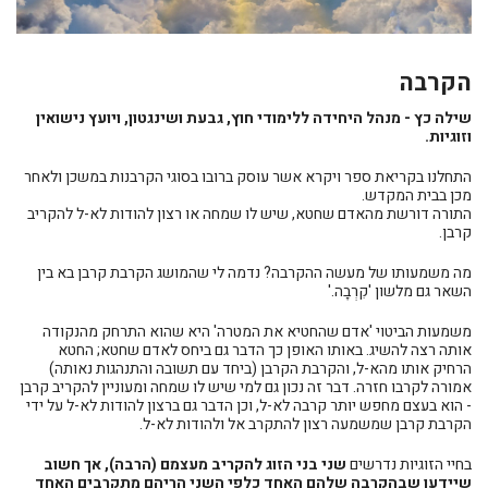
הקרבה
שילה כץ - מנהל היחידה ללימודי חוץ, גבעת ושינגטון, ויועץ נישואין
וזוגיות.
התחלנו בקריאת ספר ויקרא אשר עוסק ברובו בסוגי הקרבנות במשכן ולאחר
מכן בבית המקדש.
התורה דורשת מהאדם שחטא, שיש לו שמחה או רצון להודות לא-ל להקריב
קרבן.
מה משמעותו של מעשה ההקרבה? נדמה לי שהמושג הקרבת קרבן בא בין
השאר גם מלשון 'קִרְבָה.'
משמעות הביטוי 'אדם שהחטיא את המטרה' היא שהוא התרחק מהנקודה
אותה רצה להשיג. באותו האופן כך הדבר גם ביחס לאדם שחטא; החטא
הרחיק אותו מהא-ל, והקרבת הקרבן (ביחד עם תשובה והתנהגות נאותה)
אמורה לקרבו חזרה. דבר זה נכון גם למי שיש לו שמחה ומעוניין להקריב קרבן
- הוא בעצם מחפש יותר קרבה לא-ל, וכן הדבר גם ברצון להודות לא-ל על ידי
הקרבת קרבן שמשמעה רצון להתקרב אל ולהודות לא-ל.
בחיי הזוגיות נדרשים
שני בני הזוג להקריב מעצמם (הרבה), אך חשוב
שיידעו שבהקרבה שלהם האחד כלפי השני הריהם מתקרבים האחד