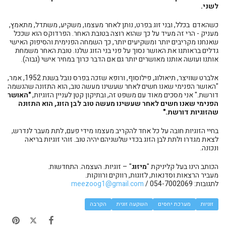
לשני
.
כשהאדם בכלל, ובני זוג בפרט, נותן לאחר מעצמו, משקיע, משתדל, מתאמץ,
מעניק - הרי זה מעיד על כך שהוא רוצה בטובת האחר. הפרדוקס הוא שככל
שאנחנו מקריבים יותר ומשקיעים יותר, כך השמחה הפנימית והסיפוק האישי
גדלים בראותנו את האושר נסוך על פני בני הזוג שלנו. טובת האחר משמחת
אותנו ועושה אותנו מאושרים יותר גם אם הדבר כרוך במחיר אישי (גבוה).
אלברט שוויצר, תיאולוג, פילוסוף, ורופא שזכה בפרס נובל בשנת 1952, אמר,
"האושר הפנימי שאנו חשים לאחר שעשינו מעשה טוב, הוא התזונה שהנשמה
דורשת." אני מסכים מאוד עם משפט זה, ובתיקון קטן לעניין הזוגיות,
"האושר
הפנימי שאנו חשים לאחר שעשינו מעשה טוב לבן הזוג, הוא התזונה
שהזוגיות דורשת."
בחיי הזוגיות חובה על כל אחד להקריב מעצמו מידי פעם, לתת מעבר לנדרש,
לצאת מגדרו ולתת לבן הזוג בכדי שלשניהם יהיה טוב. זוהי זוגיות בריאה
ונכונה.
הכותב הינו בעל קליניקת "
מיזוג
" – זוגיות. העצמה. התחדשות.
מעביר הרצאות וסדנאות, לזוגות, רווקים ורווקות.
לתגובות: 054-7002069 /
meezoog1@gmail.com
זוגיות
מערכת יחסים
השקעה זוגית
הקרבה