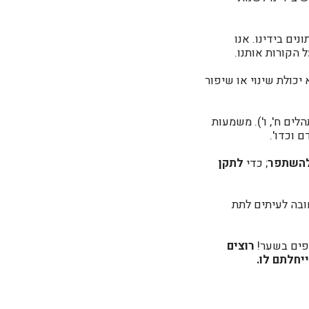
ים בידינו. אנו
 הקורות אותנו.
כולת שינוי או שיפור
לים ח', ו'). משמעות
 וכדו'.
השתפר
; כדי
לתקן
חובה לעיתים לתת
יפים בשער!
רוצים
יחלתם לו.