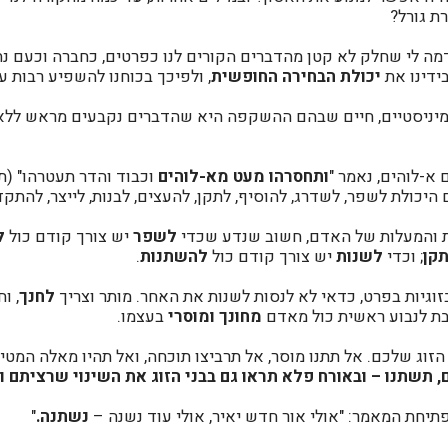
ת גורל?
ה לי שחלק לא קטן מהדברים הקורים לנו כפרטים, כחברה וכעם נתונ
ידינו את
יכולת הבחירה החופשית
, ולפיכך בכוחנו להשפיע רבות על
יניסטיים, חיים שבהם ההשקפה היא שהדברים נקבעים מראש ללא י
א-לוהים, נאמר "
ותחסרהו מעט מא-לוהים
וכבוד והדר תעטרהו" (תה
כולת לשפר, לשדרג, להוסיף, לתקן, להעצים, לבנות, לייצר, להתקדם
ות והמעלות של האדם, חשוב שנדע שכדי
לשפר
יש צורך קודם כול
ל
קן
; וכדי
לשנות
יש צורך קודם כול
להשתנות
.
בזוגיות בפרט, כדאי לא לנסות לשנות את האחר. מותר וצריך
לחנך
, ו
יבת לנבוע ראשית כול מאדם
מחונך ומוסרי
בעצמו.
הזוג שלכם. אל תתנו מוסר, אל תרביצו תוכחה, ואל תהיו מאלה המט
 תשתנו – ובאורח פלא תראו גם בבני הזוג את השינוי שרציתם וי
תיחת המאמר: "אולי אור חדש יאיר, אולי עוד נשנה –
נשתנה.
"