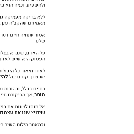
ולהשפיע, וכמה הוא גזר
ללא בדיקה מעמיקה נדמ
מאמינים שהקב"ה נתן ב
אסור שנחיה חיים דטרמ
שלנו.
על האדם, שנברא בצלם 
הפסוק היא שיש לאדם הי
לאחר תיאור כל היכול
יש צורך קודם כול
להית
בחיים בכלל, ובהורות ו
מוסר
, אך הביקורת חי
אל תנסו לשנות את בני 
שינוי? שנו את עצמכם,
וכמאמר מילות השיר בפ