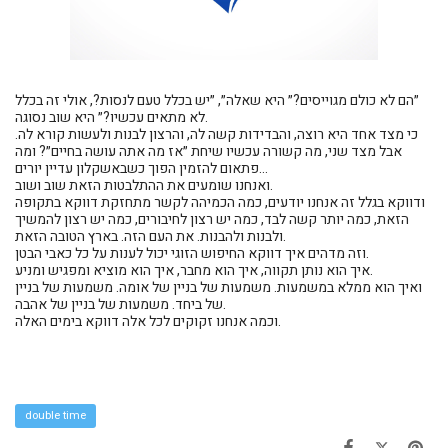
״הם לא כולם מגוייסים?״ היא שאלה״, ״יש בכלל טעם לנסות?, אולי זה בכלל
לא מתאים עכשיו?״ היא שוב נסוגה.
כי מצד אחד היא רוצה, והבדידות קשה לה, והרצון לבנות ולעשות קורא לה.
אבל מצד שני, מה קשורה עכשיו שיחת ״אז מה אתה עושה בחיים״? ומה
פתאום להזמין הפוך כשבאשקלון עדיין יורים...
ואנחנו שומעים את ההתלבטות הזאת שוב ושוב.
ודווקא בגלל זה אנחנו יודעים, כמה הכמיהה לקשר מתחזקת דווקא בתקופה
הזאת, כמה יותר קשה לבד, כמה יש רצון לחיבורים, כמה יש רצון להמשיך
ולבנות ולהבנות. את העם הזה. בארץ הטובה הזאת.
וזה מדהים איך דווקא החיפוש הזוגי יכול לענות על כל כאבי הבטן.
איך הוא נותן תקווה, איך הוא מחבר, איך הוא מוציא ומפגיש ומניע.
ואיך הוא ממלא במשמעות. משמעות של בניין של אומה. משמעות של בניין
של ביחד. משמעות של בניין של אהבה.
וכמה אנחנו זקוקים לכל אלה דווקא בימים האלה.
double time