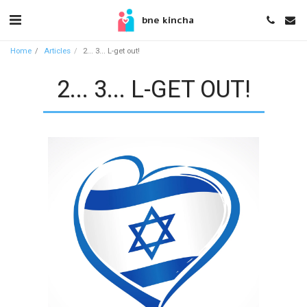
bne kincha
Home
Articles
2... 3... L-get out!
2... 3... L-GET OUT!