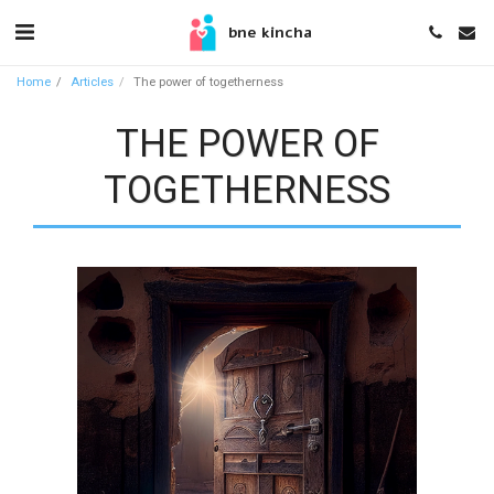
bne kincha
Home
Articles
The power of togetherness
THE POWER OF
TOGETHERNESS