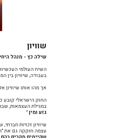
שוויון
שילה כץ - מנהל היחידה
השיח העולמי העכשיווי ס
בעבודה, שיוויון בין המי
אך מהו אותו שיוויון א
החוק הישראלי קובע כי 
במגילת העצמאות, שבה 
גזע ומין
."
שיוויון זכויות חברתי, ש
עצמה חוקקה גם את "חו
שקיימים מקרים בהם הש