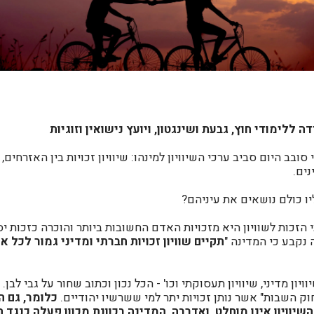
 ללימודי חוץ, גבעת ושינגטון, ויועץ נישואין וזוגיות
ובב היום סביב ערכי השיוויון למינהו: שיוויון זכויות בין האזרחים, ש
נים.
ליו כולם נושאים את עיניהם?
הזכות לשוויון היא מזכויות האדם החשובות ביותר והוכרה כזכות י
נקבע כי המדינה "
תקיים שוויון זכויות חברתי ומדיני גמור לכל א
יוויון מדיני, שיוויון תעסוקתי וכו' - הכל נכון וכתוב שחור על גבי לבן.
ק השבות" אשר נותן זכויות יתר למי ששרשיו יהודיים.
כלומר, גם ה
יוויון אינו מוחלט, ואדרבה, המדינה בכוונת מכוון פעלה כנגד הש