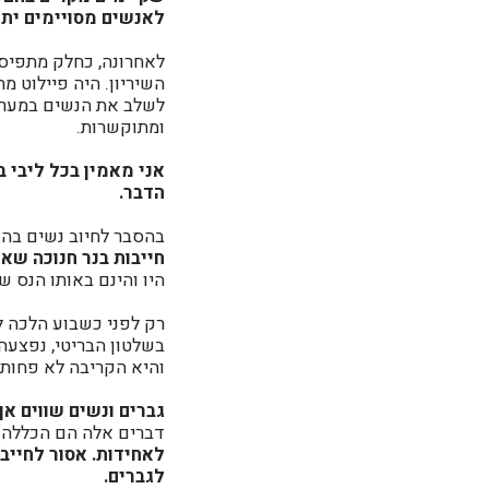
לאנשים מסויימים יתר
לאחרונה, כחלק מתפיסת 
השיריון. היה פיילוט 
לשלב את הנשים במערך 
ומתוקשרות.
אני מאמין בכל ליבי בש
הדבר.
בהסבר לחיוב נשים בהד
חייבות בנר חנוכה שאף
היו והינם באותו הנס 
רק לפני כשבוע הלכה ל
בשלטון הבריטי, נפצעה 
והיא הקריבה לא פחות 
גברים ונשים שווים אך
דברים אלה הם הכללה)
לאחידות. אסור לחייב
לגברים.