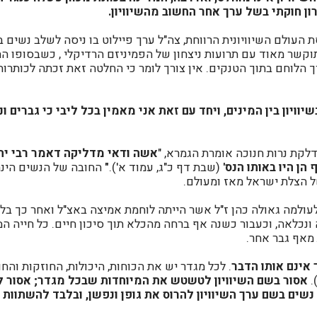
ון חוקתי בשל ערך אחר החשוב מהשיוויון.
העולם השיוויונית הרווחת, צה"ל ערך פיילוט בו ניסה לשלב נשים ב
מתוקשר מאוד עם תרועות ניצחון של הפמיניזם הרדיקלי , כשבסופו 
הלוחם בתוך הטנקים. אין צורך לומר כי החלטה זאת זכתה לכותרות
יוויון בין המינים, ויחד עם זאת אני מאמין בכל ליבי כי גברים ו
לקת נרות חנוכה אומרת הגמרא, "
אשה ודאי מדליקה דאמר רבי יהוש
 הן היו באותו הנס'
(שבת דף כ"ג, עמוד א').
"
החובה של הנשים הינה
של הצלת ישראל מאז ומעולם.
עולמה גאולה כהן ז"ל אשר הייתה לוחמת אמיצה באצ"ל ואחר כך בלח
ונכלאה, וכעבור כשנה אף ברחה מהכלא תוך סיכון חיים. כל חייה ה
מאף גבר אחר.
 אינם אותו הדבר
. לכל מגדר יש את הכוחות, היכולות, החוזקות והחו
.
אסור בשם השיוויון לטשטש את המיוחדות שבכל מגדר; אסור ל
 נשים בשם ערך השיוויון להרוס את גופן ונפשן, ובלבד להשתוות