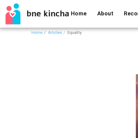
bne kincha
Home
About
Reco
Home
Articles
Equality