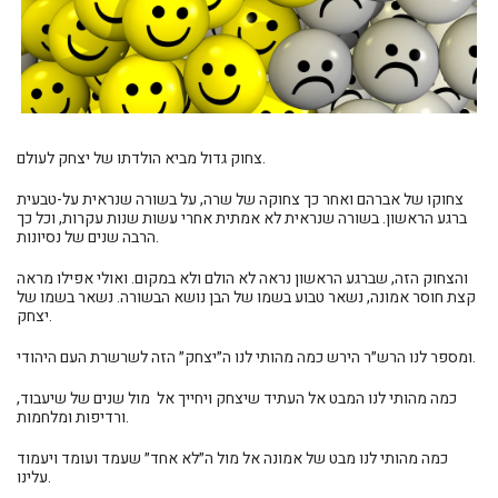
צחוק גדול מביא הולדתו של יצחק לעולם.
צחוקו של אברהם ואחר כך צחוקה של שרה, על בשורה שנראית על-טבעית
ברגע הראשון. בשורה שנראית לא אמתית אחרי עשות שנות עקרות, וכל כך
הרבה שנים של נסיונות.
והצחוק הזה, שברגע הראשון נראה לא הולם ולא במקום. ואולי אפילו מראה
קצת חוסר אמונה, נשאר טבוע בשמו של הבן נושא הבשורה. נשאר בשמו של
יצחק.
ומספר לנו הרש״ר הירש כמה מהותי לנו ה״יצחק״ הזה לשרשרת העם היהודי.
כמה מהותי לנו המבט אל העתיד שיצחק ויחייך אל מול שנים של שיעבוד,
ורדיפות ומלחמות.
כמה מהותי לנו מבט של אמונה אל מול ה״לא אחד״ שעמד ועומד ויעמוד
עלינו.