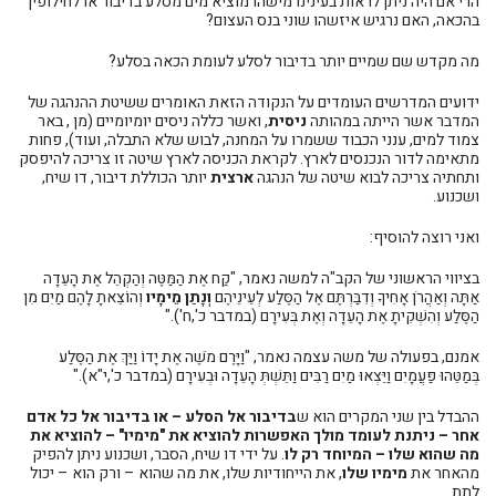
הרי אם היה ניתן לראות בעינינו מישהו מוציא מים מסלע בדיבור או לחילופין
בהכאה, האם נרגיש איזשהו שוני בנס העצום?
מה מקדש שם שמיים יותר בדיבור לסלע לעומת הכאה בסלע?
ידועים המדרשים העומדים על הנקודה הזאת האומרים ששיטת ההנהגה של
המדבר אשר הייתה במהותה
ניסית
, ואשר כללה ניסים יומיומיים (מן , באר
צמוד למים, ענני הכבוד ששמרו על המחנה, לבוש שלא התבלה, ועוד), פחות
מתאימה לדור הנכנסים לארץ. לקראת הכניסה לארץ שיטה זו צריכה להיפסק
ותחתיה צריכה לבוא שיטה של הנהגה
ארצית
יותר הכוללת דיבור, דו שיח,
ושכנוע.
ואני רוצה להוסיף:
בציווי הראשוני של הקב"ה למשה נאמר, "קַח אֶת הַמַּטֶּה וְהַקְהֵל אֶת הָעֵדָה
אַתָּה וְאַהֲרֹן אָחִיךָ וְדִבַּרְתֶּם אֶל הַסֶּלַע לְעֵינֵיהֶם
וְנָתַן מֵימָיו
וְהוֹצֵאתָ לָהֶם מַיִם מִן
הַסֶּלַע וְהִשְׁקִיתָ אֶת הָעֵדָה וְאֶת בְּעִירָם (במדבר כ',ח')."
אמנם, בפעולה של משה עצמה נאמר, "וַיָּרֶם מֹשֶׁה אֶת יָדוֹ וַיַּךְ אֶת הַסֶּלַע
בְּמַטֵּהוּ פַּעֲמָיִם וַיֵּצְאוּ מַיִם רַבִּים וַתֵּשְׁתְּ הָעֵדָה וּבְעִירָם (במדבר כ',י"א)."
ההבדל בין שני המקרים הוא ש
בדיבור אל הסלע – או בדיבור אל כל אדם
אחר – ניתנת לעומד מולך האפשרות להוציא את "מימיו" –
להוציא את
מה שהוא שלו – המיוחד רק לו
. על ידי דו שיח, הסבר, ושכנוע ניתן להפיק
מהאחר את
מימיו שלו
, את הייחודיות שלו, את מה שהוא – ורק הוא – יכול
לתת.