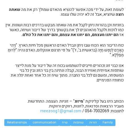
לעומת זאת, על ידי מכה אפשר להוציא מהאדם שמולך רק את מה
שאתה
רוצה
שיוציא, אבל זה לא יהיה שלו עצמו.
בזוגיות וכן בהורות ניתן לקבל את מה שאתה מבקש בדרכים רבות ושונות. אין
כמו לזכות ולקבל מהאהובים לך את בקשתך בדרך של דיבור ושיחה, כאשר
אז
הם יתנו מעצמם, הם יתנו את עצמם, והם יתנו את כל כולם.
כוח הדיבור הוא הכוח שבו ניחן ונבדל האדם הראשון מכל חיות הארץ. "וַיְהִי
הָאָדָם לְנֶפֶשׁ חַיָּה (בראשית ב', ז')" על פי תרגום אונקלוס, האדם נהיה "לְרוּחַ
מְמַלְּלָא."
אנו כבני זוג וכהורים חייבים להשתמש בכוח זה של דיבור על מנת לייצר
שותפות אמיתית ואווירת הבנה, קבלה ונתינה בין בני הזוג ובין כל בני
המשפחה, ומשם גם לכל בני החברה. מתוך שיח זה כל אחד ואחת יגלה את
כוחותיו הפנימיים.
הכותב הינו בעל קליניקת "
מיזוג
" – זוגיות. העצמה. התחדשות.
מעביר הרצאות וסדנאות, לזוגות, רווקים ורווקות.
לתגובות: 054-7002069 /
meezoog1@gmail.com
Family
הורות
שותפות
שיח
communication
Relationships