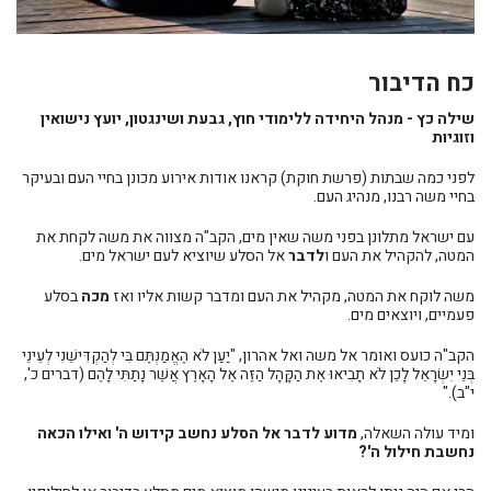
כח הדיבור
שילה כץ
- מנהל היחידה ללימודי חוץ, גבעת ושינגטון, יועץ נישואין
וזוגיות
לפני כמה שבתות (פרשת חוקת) קראנו אודות אירוע מכונן בחיי העם ובעיקר
בחיי משה רבנו, מנהיג העם.
עם ישראל מתלונן בפני משה שאין מים, הקב"ה מצווה את משה לקחת את
המטה, להקהיל את העם ו
לדבר
אל הסלע שיוציא לעם ישראל מים.
משה לוקח את המטה, מקהיל את העם ומדבר קשות אליו ואז
מכה
בסלע
פעמיים, ויוצאים מים.
הקב"ה כועס ואומר אל משה ואל אהרון, "יַעַן לֹא הֶאֱמַנְתֶּם בִּי לְהַקְדִּישֵׁנִי לְעֵינֵי
בְּנֵי יִשְׂרָאֵל לָכֵן לֹא תָבִיאוּ אֶת הַקָּהָל הַזֶּה אֶל הָאָרֶץ אֲשֶׁר נָתַתִּי לָהֶם (דברים כ',
י"ב)."
ומיד עולה השאלה,
מדוע לדבר אל הסלע נחשב קידוש ה' ואילו הכאה
נחשבת חילול ה'?