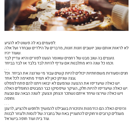
לפעמים בא לה פשוט לא להגיע.
לא לראות אותם שוב יושבים זוגות זוגות, מדברים על הילדים שבחדר ועל אלה
שעוד יהיו.
נועצים בה שוב מבט של רחמים שאומר הגענו לפורים והיא עדיין לבד.
וכמו כל שנה היא מתלבטת אם עדיף להיות לבד בלבד או לבד בביחד.
. . .
חגים וסעודות משפחתיות יכולים להיות קשים עבור מי שרוצה את הביחד. וכל
עצה שניתן כאן לא תמיד מתאימה לכל אחד;
יש כאלה שיעדיפו את ההצעה שהפעם לא יבואו ויתנו להם פתח למפלט.
יש כאלה שיעדיפו להיות חלק, העיקר שיפסיקו כבר המבטים החומלים האלה.
ויש כאלה שירצו שיחד איתם נשתכר ונצחק ונצעק: לשנה הבאה עם טבעת
וחופה.
. . .
והימים האלה הם הזדמנות ותזכורת בשבילנו להמשיך ולחפש ולהציע, לרענן
מעגלים קרובים ורחוקים להתעניין באח של בחברה של לנסות ולעזור לבנות
עוד בית ועוד חופה בישראל.