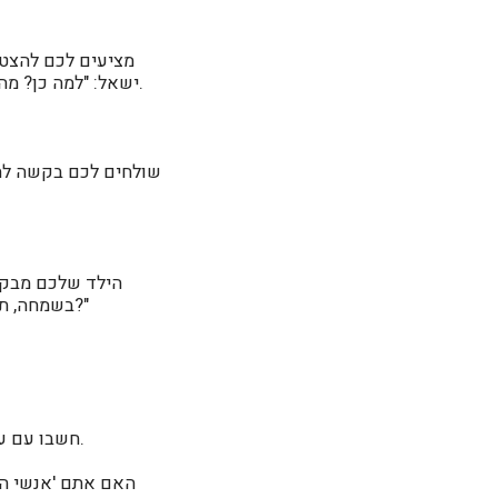
מציעים לכם להצטר
.
ישאל: "למה כן? מה
שולחים לכם בקשה לתר
הילד שלכם מבקש
בשמחה, תיקח, תיהנה, אנחנו נסתדר". או: "למה כן? למה שוב אתה? אין עוד מישהו שיכול להוציא רכב?"
חשבו עם עצמכם, איזה סוג של אנשים אתם, מהי ברירת המחדל שלכם ביחס לדברים השונים שבחיים.
האם אתם 'אנשי הל