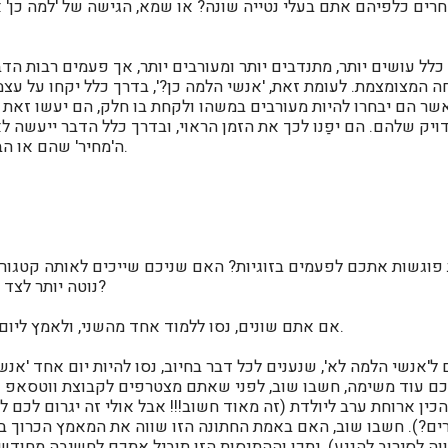
רים כלפיהם אתם בעלי נטייה שונה? או שמא, הגישה של 'למה כן' או
חה המצומצמת.
לעומת זאת, 'אנשי הלמה כן?', בדרך כלל יקחו על עצמ
שר הם יבחרו להיות מעורבים במשהו ולקחת בו חלק, הם יעשו זא
ויק שלהם. הם יפַנו לכך את הזמן הראוי, ובדרך כלל הדבר ייעשה 
ה'מחיר' שהם או הבית יצטרכו לשם על כך.
פוגשות אתכם לפעמים בזוגיות? האם שניכם שייכים לאותה קטגור
נוטה יותר לצד אחד, והשני לצד האחר?
אם אתם שונים, נסו ללמוד אחד מהשני, ולאמץ ליום אחד את הדפוס השני.
'אנשי הלמה לא', שנענים לכל דבר בחיוב, נסו להיות יום אחד 'אנשי
ם עוד משימה, חשבו שוב, לפני שאתם מצטרפים לקבוצת ווטסאפ נו
ן ארוחת ערב ליולדת (זה מאוד חשוב!!! אבל אולי זה יגרום לכם ל
ים?). חשבו שוב, האם באמת החתונה הזו שווה את המאמץ הכרוך בי
וה לסירוב להגיע). יתכן וההתנסות הזו תוביל אתכם לחשיבה מחוד