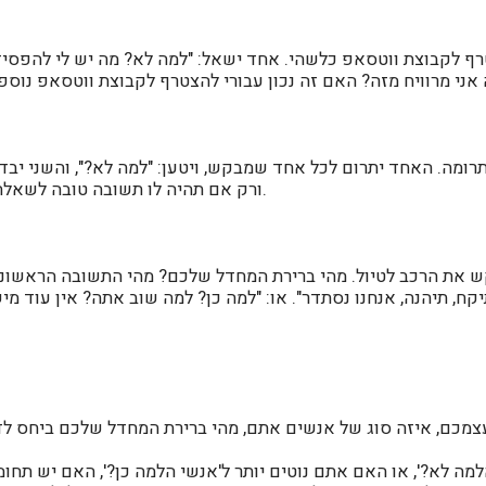
ף לקבוצת ווטסאפ כלשהי. אחד ישאל: "למה לא? מה יש לי להפסיד?"
 אני מרוויח מזה? האם זה נכון עבורי להצטרף לקבוצת ווטסאפ נוספ
ומה. האחד יתרום לכל אחד שמבקש, ויטען: "למה לא?", והשני יב
ורק אם תהיה לו תשובה טובה לשאלה "למה כן?", הוא יתרום.
 את הרכב לטיול. מהי ברירת המחדל שלכם? מהי התשובה הראשונ
מה לא?', או האם אתם נוטים יותר ל'אנשי הלמה כן?', האם יש תחו