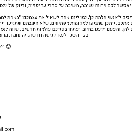
ים ל'אנשי הלמה כן', נסו ליום אחד לשאול את עצמכם: "באמת למה 
תכם. ייתכן שתגיעו למקומות מפתיעים, שלא חשבתם שתגיעו. יית
להן, והפעם תיענו בחיוב, יפתחו בפניכם עולמות חדשים. שווה לנסות,
בצד השני ולנסות גישה חדשה. זה נחמד, מרענן ויכול להפתיע אתכם.
למה לא? 😊
א
פל
מייל: om