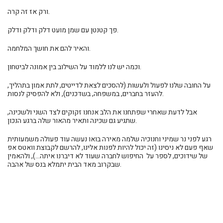
ורק אז זה קרה.
פך קטנטן עם שמן מועט דלק ודלק ודלק.
והאיר להם את חושך המלחמה.
וכמה יש לנו ללמוד על השילוב בין אמונה לביטחון.
על החובה שלנו לפעול ולעשות (להסכים לצאת לדייטים, לתת אמון בתהליך,
להעזר בחברים, במשפחה, בשדכנים), ולא להפסיק לנסות.
אבל לדעת שאחרי שפתחנו את הלב אנחנו זקוקים לצד השני ולשכינה,
שתגיע גם שכינה ותאיר מהאור שלה ברגע הנכון.
רגע לפני נר שמיני וחנוכיה שלמה מאירה בואו נעשה עוד פעולה משמעותית
שאף פעם לא ניסינו (זה יכול להיות לפנות אלינו, להרשם לקבוצת וואטס אפ
של שידוכים, לספר על החיפוש לחברה שעוד לא דיברנו איתה...), ולהאמין
שבקרוב מאד הבית יתמלא בנס של אהבה.