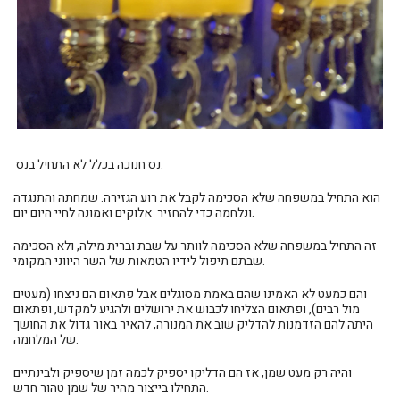
נס חנוכה בכלל לא התחיל בנס.
הוא התחיל במשפחה שלא הסכימה לקבל את רוע הגזירה. שמחתה והתנגדה
ונלחמה כדי להחזיר אלוקים ואמונה לחיי היום יום.
זה התחיל במשפחה שלא הסכימה לוותר על שבת וברית מילה, ולא הסכימה
שבתם תיפול לידיו הטמאות של השר היווני המקומי.
והם
כמעט לא האמינו שהם באמת מסוגלים אבל פתאום הם ניצחו (מעטים
מול רבים), ופתאום הצליחו לכבוש את ירושלים ולהגיע למקדש, ופתאום
היתה להם הזדמנות להדליק שוב את המנורה, להאיר באור גדול את החושך
של המלחמה.
והיה רק מעט שמן, אז הם הדליקו יספיק לכמה זמן שיספיק ולבינתיים
התחילו בייצור מהיר של שמן טהור חדש.